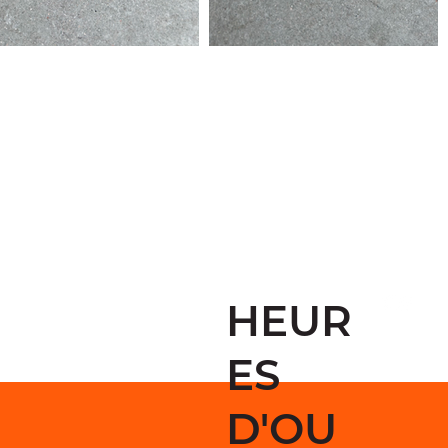
HEUR
ES
D'OU