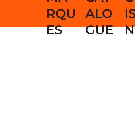
RQU
ALO
I
ES
GUE
N