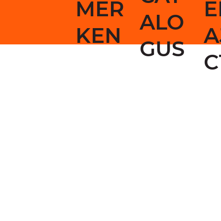
MER
E
ALO
KEN
A
GUS
C