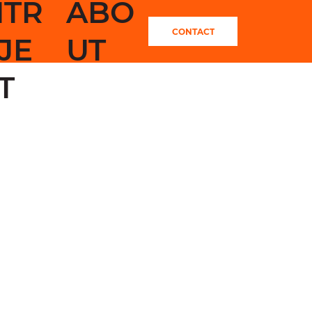
ITR
ABO
CONTACT
JE
UT
T