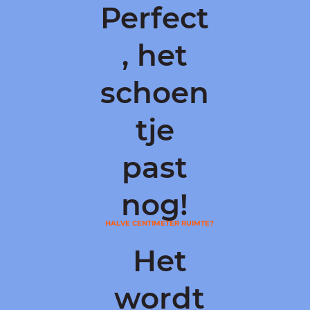
Perfect
, het
schoen
tje
past
nog!
HALVE CENTIMETER RUIMTE?
Het
wordt