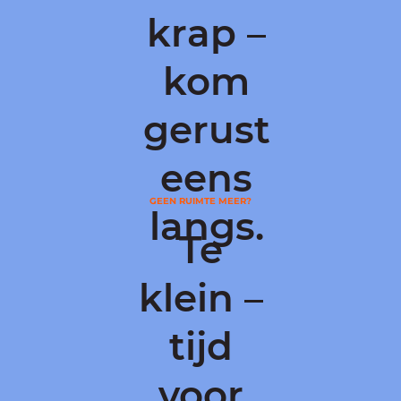
krap –
kom
gerust
eens
GEEN RUIMTE MEER?
langs.
Te
klein –
tijd
voor