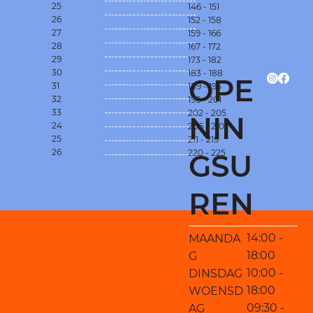
25
146 - 151
26
152 - 158
27
159 - 166
28
167 - 172
29
173 - 182
30
183 - 188
OPE
31
189 - 195
32
196 - 201
33
202 - 205
NIN
24
206 - 210
25
211 - 219
26
220 - 225
GSU
REN
14:00 -
MAANDA
18:00
G
10:00 -
DINSDAG
18:00
WOENSD
09:30 -
AG