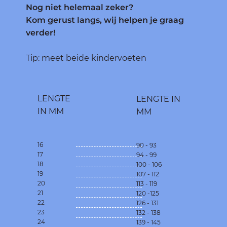
Nog niet helemaal zeker?
Kom gerust langs, wij helpen je graag
verder!
Tip: meet beide kindervoeten
LENGTE
LENGTE IN
IN MM
MM
16
90 - 93
17
94 - 99
18
100 - 106
19
107 - 112
20
113 - 119
21
120 -125
22
126 - 131
23
132 - 138
24
139 - 145